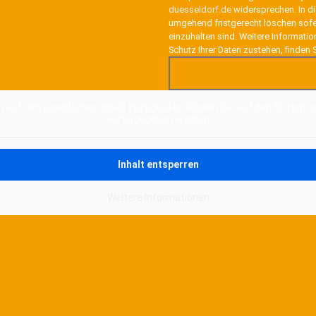
duesseldorf.de
widersprechen. In di
umgehend fristgerecht löschen sofe
einzuhalten sind. Weitere Informati
Schutz Ihrer Daten zustehen, finden 
Alternative:
m auf den eigentlichen Inhalt zuzugreifen, klicken Sie auf den Button u
weitergegeben werden.
Inhalt entsperren
Weitere Informationen