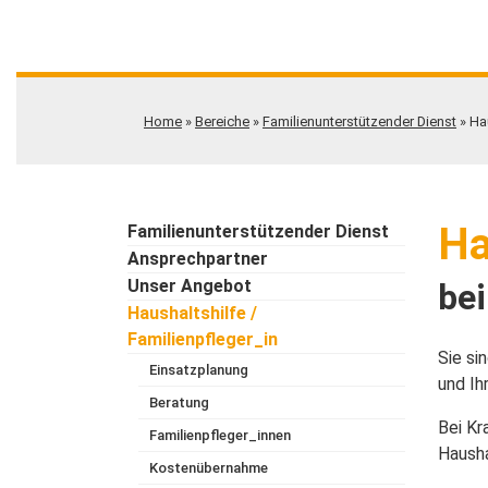
Home
»
Bereiche
»
Familienunterstützender Dienst
»
Ha
Ha
Familienunterstützender Dienst
Ansprechpartner
Unser Angebot
bei
Haushaltshilfe /
Familienpfleger_in
Sie si
Einsatzplanung
und Ih
Beratung
Bei Kr
Familienpfleger_innen
Hausha
Kostenübernahme