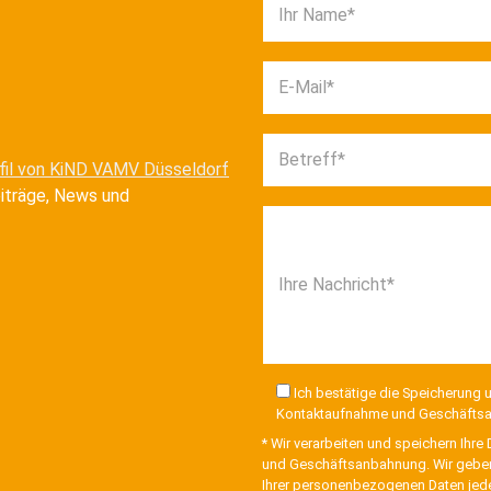
Ihr Name*
E-Mail*
Betreff*
fil von KiND VAMV Düsseldorf
eiträge, News und
Ihre Nachricht*
Ich bestätige die Speicherung
Kontaktaufnahme und Geschäfts
* Wir verarbeiten und speichern Ih
und Geschäftsanbahnung. Wir geben I
Ihrer personenbezogenen Daten jede