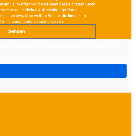
esem Fall werden wir die zu Ihnen gespeicherten Daten
rn keine gesetzlichen Aufbewahrungsfristen
onen auch etwa über weitere Rechte, die Ihnen zum
Sie in unseren
Datenschutzhinweisen
.
nten. Bitte beachten Sie, dass dabei Daten an Drittanbieter