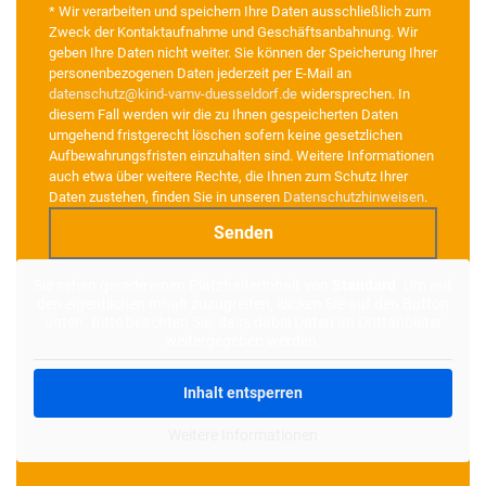
* Wir verarbeiten und speichern Ihre Daten ausschließlich zum
Zweck der Kontaktaufnahme und Geschäftsanbahnung. Wir
geben Ihre Daten nicht weiter. Sie können der Speicherung Ihrer
personenbezogenen Daten jederzeit per E-Mail an
datenschutz@kind-vamv-duesseldorf.de
widersprechen. In
diesem Fall werden wir die zu Ihnen gespeicherten Daten
umgehend fristgerecht löschen sofern keine gesetzlichen
Aufbewahrungsfristen einzuhalten sind. Weitere Informationen
auch etwa über weitere Rechte, die Ihnen zum Schutz Ihrer
Daten zustehen, finden Sie in unseren
Datenschutzhinweisen
.
Alternative:
Sie sehen gerade einen Platzhalterinhalt von
Standard
. Um auf
den eigentlichen Inhalt zuzugreifen, klicken Sie auf den Button
unten. Bitte beachten Sie, dass dabei Daten an Drittanbieter
weitergegeben werden.
Inhalt entsperren
Weitere Informationen