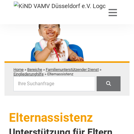
Home
»
Bereiche
»
Familienunterstützender Dienst
»
Eingliederunghilfe
»
Elternassistenz
Ihre Suchanfrage
Elternassistenz
Unterstützung für Eltern