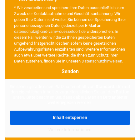
* Wir verarbeiten und speichern Ihre Daten ausschließlich zum
Zweck der Kontaktaufnahme und Geschäftsanbahnung. Wir
geben Ihre Daten nicht weiter. Sie können der Speicherung Ihrer
personenbezogenen Daten jederzeit per E-Mail an
datenschutz@kind-vamv-duesseldorf.de
widersprechen. In
diesem Fall werden wir die zu Ihnen gespeicherten Daten
umgehend fristgerecht löschen sofern keine gesetzlichen
Aufbewahrungsfristen einzuhalten sind. Weitere Informationen
auch etwa über weitere Rechte, die Ihnen zum Schutz Ihrer
Daten zustehen, finden Sie in unseren
Datenschutzhinweisen
.
Alternative:
Sie sehen gerade einen Platzhalterinhalt von
Standard
. Um auf
den eigentlichen Inhalt zuzugreifen, klicken Sie auf den Button
unten. Bitte beachten Sie, dass dabei Daten an Drittanbieter
weitergegeben werden.
Inhalt entsperren
Weitere Informationen