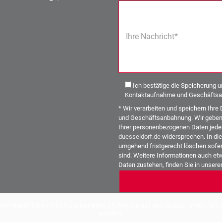
Ihre Nachricht*
Ich bestätige die Speicherung 
Kontaktaufnahme und Geschäftsa
* Wir verarbeiten und speichern Ih
und Geschäftsanbahnung. Wir geben I
Ihrer personenbezogenen Daten jeder
duesseldorf.de
widersprechen. In die
umgehend fristgerecht löschen sofer
sind. Weitere Informationen auch etw
Daten zustehen, finden Sie in unser
Alternative:
den eigentlichen Inhalt zuzugreifen, klicken Sie auf den Button unten. Bi
werden.