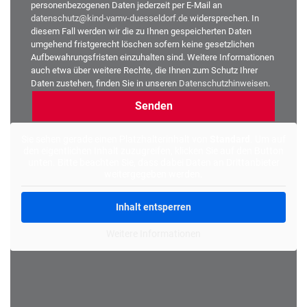
personenbezogenen Daten jederzeit per E-Mail an
datenschutz@kind-vamv-duesseldorf.de
widersprechen. In
diesem Fall werden wir die zu Ihnen gespeicherten Daten
umgehend fristgerecht löschen sofern keine gesetzlichen
Aufbewahrungsfristen einzuhalten sind. Weitere Informationen
auch etwa über weitere Rechte, die Ihnen zum Schutz Ihrer
Daten zustehen, finden Sie in unseren
Datenschutzhinweisen
.
Alternative:
Sie sehen gerade einen Platzhalterinhalt von
Standard
. Um auf
den eigentlichen Inhalt zuzugreifen, klicken Sie auf den Button
unten. Bitte beachten Sie, dass dabei Daten an Drittanbieter
weitergegeben werden.
Inhalt entsperren
Weitere Informationen