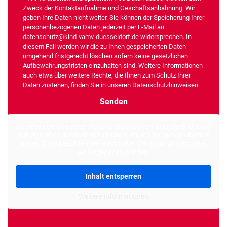
Zweck der Kontaktaufnahme und Geschäftsanbahnung. Wir
geben Ihre Daten nicht weiter. Sie können der Speicherung Ihrer
personenbezogenen Daten jederzeit per E-Mail an
datenschutz@kind-vamv-duesseldorf.de
widersprechen. In
diesem Fall werden wir die zu Ihnen gespeicherten Daten
umgehend fristgerecht löschen sofern keine gesetzlichen
Aufbewahrungsfristen einzuhalten sind. Weitere Informationen
auch etwa über weitere Rechte, die Ihnen zum Schutz Ihrer
Daten zustehen, finden Sie in unseren
Datenschutzhinweisen
.
Alternative:
Sie sehen gerade einen Platzhalterinhalt von
Standard
. Um auf
den eigentlichen Inhalt zuzugreifen, klicken Sie auf den Button
unten. Bitte beachten Sie, dass dabei Daten an Drittanbieter
weitergegeben werden.
Inhalt entsperren
Weitere Informationen