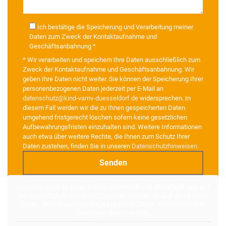
Ich bestätige die Speicherung und Verarbeitung meiner
Daten zum Zweck der Kontaktaufnahme und
Geschäftsanbahnung *
* Wir verarbeiten und speichern Ihre Daten ausschließlich zum
Zweck der Kontaktaufnahme und Geschäftsanbahnung. Wir
geben Ihre Daten nicht weiter. Sie können der Speicherung Ihrer
personenbezogenen Daten jederzeit per E-Mail an
datenschutz@kind-vamv-duesseldorf.de
widersprechen. In
diesem Fall werden wir die zu Ihnen gespeicherten Daten
umgehend fristgerecht löschen sofern keine gesetzlichen
Aufbewahrungsfristen einzuhalten sind. Weitere Informationen
auch etwa über weitere Rechte, die Ihnen zum Schutz Ihrer
Daten zustehen, finden Sie in unseren
Datenschutzhinweisen
.
Alternative:
Sie sehen gerade einen Platzhalterinhalt von
Standard
. Um auf
den eigentlichen Inhalt zuzugreifen, klicken Sie auf den Button
unten. Bitte beachten Sie, dass dabei Daten an Drittanbieter
weitergegeben werden.