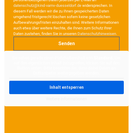
datenschutz@kind-vamv-duesseldorf.de
widersprechen. In
diesem Fall werden wir die zu Ihnen gespeicherten Daten
umgehend fristgerecht löschen sofern keine gesetzlichen
Aufbewahrungsfristen einzuhalten sind. Weitere Informationen
auch etwa über weitere Rechte, die Ihnen zum Schutz Ihrer
Daten zustehen, finden Sie in unseren
Datenschutzhinweisen
.
Alternative:
Sie sehen gerade einen Platzhalterinhalt von
Standard
. Um
auf den eigentlichen Inhalt zuzugreifen, klicken Sie auf den
Button unten. Bitte beachten Sie, dass dabei Daten an
Drittanbieter weitergegeben werden.
Inhalt entsperren
Weitere Informationen