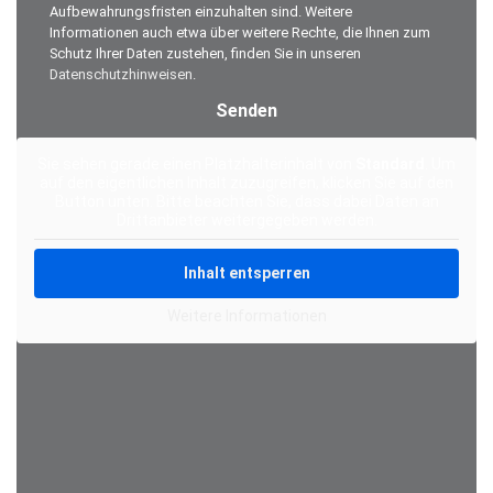
Aufbewahrungsfristen einzuhalten sind. Weitere
Informationen auch etwa über weitere Rechte, die Ihnen zum
Schutz Ihrer Daten zustehen, finden Sie in unseren
Datenschutzhinweisen
.
Alternative:
Sie sehen gerade einen Platzhalterinhalt von
Standard
. Um
auf den eigentlichen Inhalt zuzugreifen, klicken Sie auf den
Button unten. Bitte beachten Sie, dass dabei Daten an
Drittanbieter weitergegeben werden.
Inhalt entsperren
Weitere Informationen