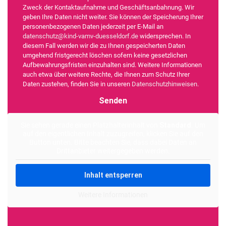
Zweck der Kontaktaufnahme und Geschäftsanbahnung. Wir
geben Ihre Daten nicht weiter. Sie können der Speicherung Ihrer
personenbezogenen Daten jederzeit per E-Mail an
datenschutz@kind-vamv-duesseldorf.de
widersprechen. In
diesem Fall werden wir die zu Ihnen gespeicherten Daten
umgehend fristgerecht löschen sofern keine gesetzlichen
Aufbewahrungsfristen einzuhalten sind. Weitere Informationen
auch etwa über weitere Rechte, die Ihnen zum Schutz Ihrer
Daten zustehen, finden Sie in unseren
Datenschutzhinweisen
.
Alternative:
Sie sehen gerade einen Platzhalterinhalt von
Standard
. Um
auf den eigentlichen Inhalt zuzugreifen, klicken Sie auf den
Button unten. Bitte beachten Sie, dass dabei Daten an
Drittanbieter weitergegeben werden.
Inhalt entsperren
Weitere Informationen