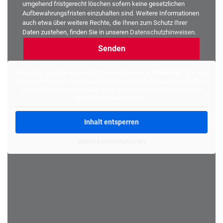
umgehend fristgerecht löschen sofern keine gesetzlichen
Aufbewahrungsfristen einzuhalten sind. Weitere Informationen
auch etwa über weitere Rechte, die Ihnen zum Schutz Ihrer
Daten zustehen, finden Sie in unseren
Datenschutzhinweisen
.
Alternative:
Sie sehen gerade einen Platzhalterinhalt von
Standard
. Um auf
den eigentlichen Inhalt zuzugreifen, klicken Sie auf den Button
unten. Bitte beachten Sie, dass dabei Daten an Drittanbieter
weitergegeben werden.
Inhalt entsperren
Weitere Informationen