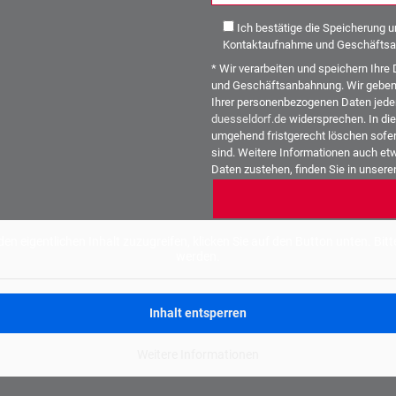
Ich bestätige die Speicherung 
Kontaktaufnahme und Geschäftsa
* Wir verarbeiten und speichern Ih
und Geschäftsanbahnung. Wir geben I
Ihrer personenbezogenen Daten jeder
duesseldorf.de
widersprechen. In die
umgehend fristgerecht löschen sofer
sind. Weitere Informationen auch etw
Daten zustehen, finden Sie in unser
Alternative:
den eigentlichen Inhalt zuzugreifen, klicken Sie auf den Button unten. Bi
werden.
Inhalt entsperren
Weitere Informationen