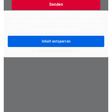
Alternative:
Sie sehen gerade einen Platzhalterinhalt von
Standard
. Um
auf den eigentlichen Inhalt zuzugreifen, klicken Sie auf den
Button unten. Bitte beachten Sie, dass dabei Daten an
Drittanbieter weitergegeben werden.
Inhalt entsperren
Weitere Informationen