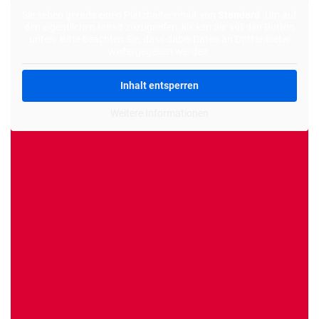
Alternative:
Sie sehen gerade einen Platzhalterinhalt von
Standard
. Um auf
den eigentlichen Inhalt zuzugreifen, klicken Sie auf den Button
unten. Bitte beachten Sie, dass dabei Daten an Drittanbieter
weitergegeben werden.
Inhalt entsperren
Weitere Informationen