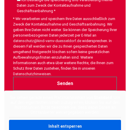
Daten zum Zweck der Kontaktaufnahme und
Geschäftsanbahnung *
* Wir verarbeiten und speichern Ihre Daten ausschließlich zum
Zweck der Kontaktaufnahme und Geschäftsanbahnung. Wir
geben Ihre Daten nicht weiter. Sie können der Speicherung Ihrer
personenbezogenen Daten jederzeit per E-Mail an
datenschutz@kind-vamv-duesseldorf.de
widersprechen. In
diesem Fall werden wir die zu Ihnen gespeicherten Daten
umgehend fristgerecht löschen sofern keine gesetzlichen
Aufbewahrungsfristen einzuhalten sind. Weitere
Informationen auch etwa über weitere Rechte, die Ihnen zum
Schutz Ihrer Daten zustehen, finden Sie in unseren
Datenschutzhinweisen
.
Alternative:
Sie sehen gerade einen Platzhalterinhalt von
Standard
. Um
auf den eigentlichen Inhalt zuzugreifen, klicken Sie auf den
Button unten. Bitte beachten Sie, dass dabei Daten an
Drittanbieter weitergegeben werden.
Inhalt entsperren