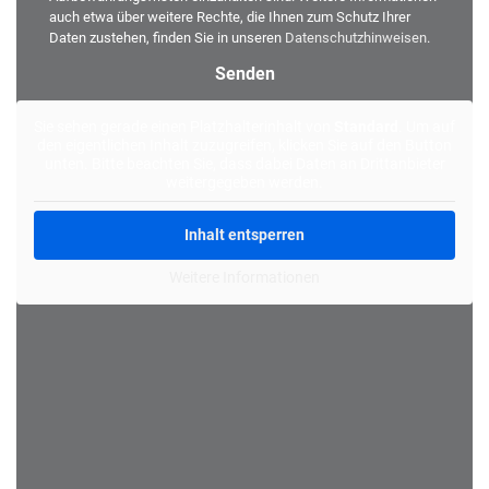
auch etwa über weitere Rechte, die Ihnen zum Schutz Ihrer
Daten zustehen, finden Sie in unseren
Datenschutzhinweisen
.
Alternative:
Sie sehen gerade einen Platzhalterinhalt von
Standard
. Um auf
den eigentlichen Inhalt zuzugreifen, klicken Sie auf den Button
unten. Bitte beachten Sie, dass dabei Daten an Drittanbieter
weitergegeben werden.
Inhalt entsperren
Weitere Informationen