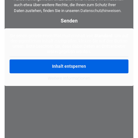
auch etwa über weitere Rechte, die Ihnen zum Schutz Ihrer
Daten zustehen, finden Sie in unseren
Datenschutzhinweisen
.
Alternative:
Sie sehen gerade einen Platzhalterinhalt von
Standard
. Um auf
den eigentlichen Inhalt zuzugreifen, klicken Sie auf den Button
unten. Bitte beachten Sie, dass dabei Daten an Drittanbieter
weitergegeben werden.
Inhalt entsperren
Weitere Informationen