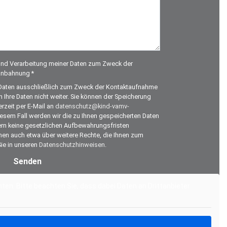
 und Verarbeitung meiner Daten zum Zweck der
anbahnung *
re Daten ausschließlich zum Zweck der Kontaktaufnahme
hre Daten nicht weiter. Sie können der Speicherung
rzeit per E-Mail an
datenschutz@kind-vamv-
esem Fall werden wir die zu Ihnen gespeicherten Daten
rn keine gesetzlichen Aufbewahrungsfristen
onen auch etwa über weitere Rechte, die Ihnen zum
Sie in unseren
Datenschutzhinweisen
.
nten. Bitte beachten Sie, dass dabei Daten an Drittanbieter