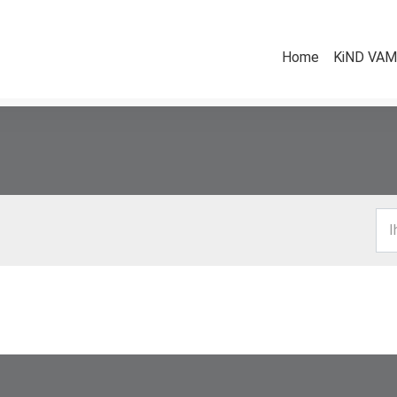
Home
KiND VAMV
I