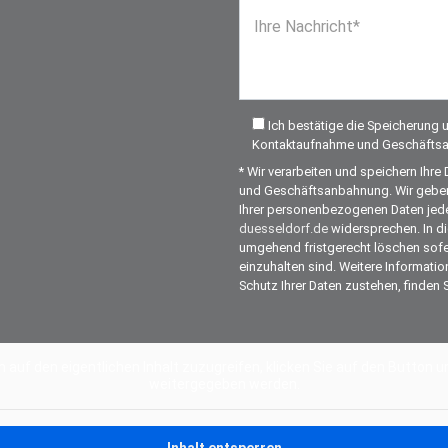
Ihre Nachricht*
Ich bestätige die Speicherung
Kontaktaufnahme und Geschäfts
* Wir verarbeiten und speichern Ih
und Geschäftsanbahnung. Wir geben I
Ihrer personenbezogenen Daten jede
duesseldorf.de
widersprechen. In di
umgehend fristgerecht löschen sofe
einzuhalten sind. Weitere Informati
Schutz Ihrer Daten zustehen, finden 
Alternative:
m auf den eigentlichen Inhalt zuzugreifen, klicken Sie auf den Button u
weitergegeben werden.