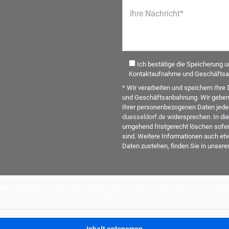
Ihre Nachricht*
Ich bestätige die Speicherung 
Kontaktaufnahme und Geschäftsa
* Wir verarbeiten und speichern Ih
und Geschäftsanbahnung. Wir geben I
Ihrer personenbezogenen Daten jeder
duesseldorf.de
widersprechen. In die
umgehend fristgerecht löschen sofer
sind. Weitere Informationen auch etw
Daten zustehen, finden Sie in unser
Alternative:
den eigentlichen Inhalt zuzugreifen, klicken Sie auf den Button unten. Bi
werden.