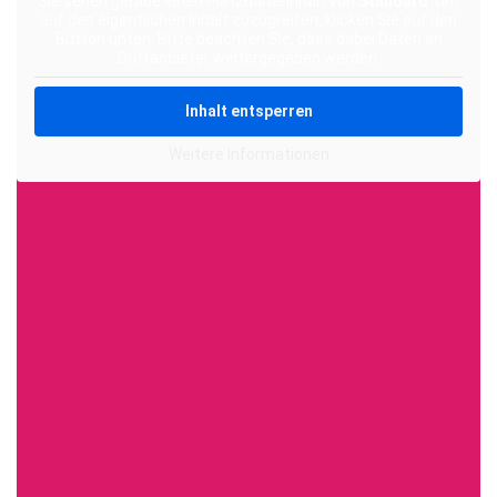
Sie sehen gerade einen Platzhalterinhalt von
Standard
. Um
auf den eigentlichen Inhalt zuzugreifen, klicken Sie auf den
Button unten. Bitte beachten Sie, dass dabei Daten an
Drittanbieter weitergegeben werden.
Inhalt entsperren
Weitere Informationen