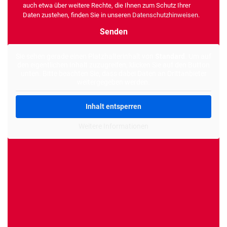
auch etwa über weitere Rechte, die Ihnen zum Schutz Ihrer
Daten zustehen, finden Sie in unseren
Datenschutzhinweisen
.
Alternative:
Sie sehen gerade einen Platzhalterinhalt von
Standard
. Um auf
den eigentlichen Inhalt zuzugreifen, klicken Sie auf den Button
unten. Bitte beachten Sie, dass dabei Daten an Drittanbieter
weitergegeben werden.
Inhalt entsperren
Weitere Informationen