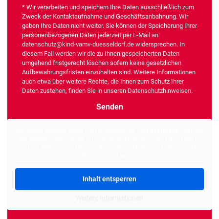
* Wir verarbeiten und speichern Ihre Daten ausschließlich zum
Zweck der Kontaktaufnahme und Geschäftsanbahnung. Wir
geben Ihre Daten nicht weiter. Sie können der Speicherung Ihrer
personenbezogenen Daten jederzeit per E-Mail an
datenschutz@kind-vamv-duesseldorf.de
widersprechen. In
diesem Fall werden wir die zu Ihnen gespeicherten Daten
umgehend fristgerecht löschen sofern keine gesetzlichen
Aufbewahrungsfristen einzuhalten sind. Weitere Informationen
auch etwa über weitere Rechte, die Ihnen zum Schutz Ihrer
Daten zustehen, finden Sie in unseren
Datenschutzhinweisen
.
Alternative:
Sie sehen gerade einen Platzhalterinhalt von
Standard
. Um auf
den eigentlichen Inhalt zuzugreifen, klicken Sie auf den Button
unten. Bitte beachten Sie, dass dabei Daten an Drittanbieter
weitergegeben werden.
Inhalt entsperren
Weitere Informationen