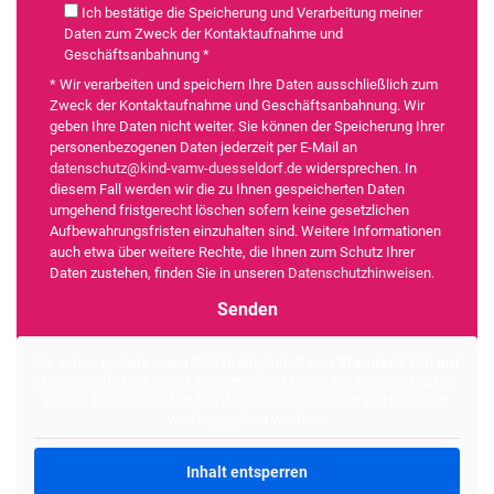
Ich bestätige die Speicherung und Verarbeitung meiner
Daten zum Zweck der Kontaktaufnahme und
Geschäftsanbahnung *
* Wir verarbeiten und speichern Ihre Daten ausschließlich zum
Zweck der Kontaktaufnahme und Geschäftsanbahnung. Wir
geben Ihre Daten nicht weiter. Sie können der Speicherung Ihrer
personenbezogenen Daten jederzeit per E-Mail an
datenschutz@kind-vamv-duesseldorf.de
widersprechen. In
diesem Fall werden wir die zu Ihnen gespeicherten Daten
umgehend fristgerecht löschen sofern keine gesetzlichen
Aufbewahrungsfristen einzuhalten sind. Weitere Informationen
auch etwa über weitere Rechte, die Ihnen zum Schutz Ihrer
Daten zustehen, finden Sie in unseren
Datenschutzhinweisen
.
Alternative:
Sie sehen gerade einen Platzhalterinhalt von
Standard
. Um auf
den eigentlichen Inhalt zuzugreifen, klicken Sie auf den Button
unten. Bitte beachten Sie, dass dabei Daten an Drittanbieter
weitergegeben werden.
Inhalt entsperren