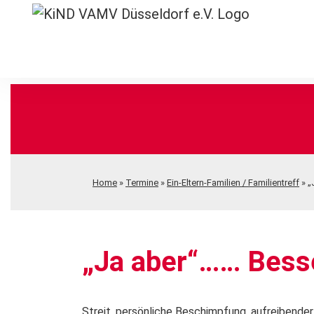
Home
»
Termine
»
Ein-Eltern-Familien / Familientreff
»
„
„Ja aber“…… Bess
Streit, persönliche Beschimpfung, aufreibend