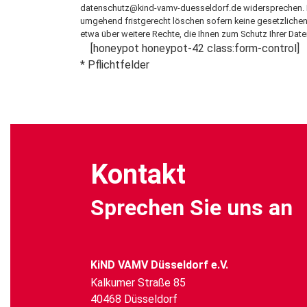
datenschutz@kind-vamv-duesseldorf.de
widersprechen. I
umgehend fristgerecht löschen sofern keine gesetzlichen
etwa über weitere Rechte, die Ihnen zum Schutz Ihrer Date
[honeypot honeypot-42 class:form-control]
* Pflichtfelder
Alternative:
Kontakt
Sprechen Sie uns an
KiND VAMV Düsseldorf e.V.
Kalkumer Straße 85
40468 Düsseldorf