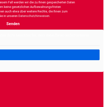
esem Fall werden wir die zu Ihnen gespeicherten Daten
rn keine gesetzlichen Aufbewahrungsfristen
onen auch etwa über weitere Rechte, die Ihnen zum
Sie in unseren
Datenschutzhinweisen
.
nten. Bitte beachten Sie, dass dabei Daten an Drittanbieter