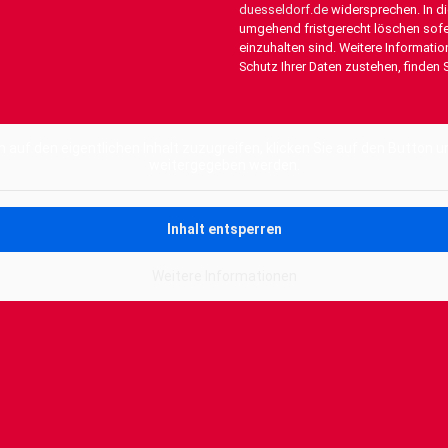
duesseldorf.de
widersprechen. In di
umgehend fristgerecht löschen sofe
einzuhalten sind. Weitere Informati
Schutz Ihrer Daten zustehen, finden 
Alternative:
m auf den eigentlichen Inhalt zuzugreifen, klicken Sie auf den Button u
weitergegeben werden.
Inhalt entsperren
Weitere Informationen