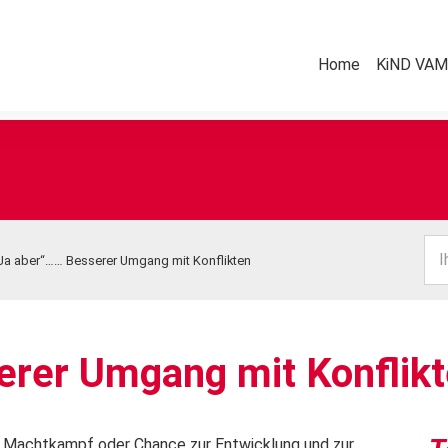
Home
KiND VAMV
I
Ja aber“…… Besserer Umgang mit Konflikten
erer Umgang mit Konflik
er Machtkampf oder Chance zur Entwicklung und zur