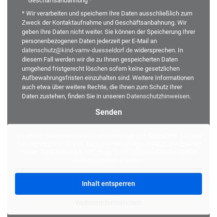
Geschäftsanbahnung *
* Wir verarbeiten und speichern Ihre Daten ausschließlich zum
Zweck der Kontaktaufnahme und Geschäftsanbahnung. Wir
geben Ihre Daten nicht weiter. Sie können der Speicherung Ihrer
personenbezogenen Daten jederzeit per E-Mail an
datenschutz@kind-vamv-duesseldorf.de
widersprechen. In
diesem Fall werden wir die zu Ihnen gespeicherten Daten
umgehend fristgerecht löschen sofern keine gesetzlichen
Aufbewahrungsfristen einzuhalten sind. Weitere Informationen
auch etwa über weitere Rechte, die Ihnen zum Schutz Ihrer
Daten zustehen, finden Sie in unseren
Datenschutzhinweisen
.
Alternative:
Sie sehen gerade einen Platzhalterinhalt von
Standard
. Um auf
den eigentlichen Inhalt zuzugreifen, klicken Sie auf den Button
unten. Bitte beachten Sie, dass dabei Daten an Drittanbieter
weitergegeben werden.
Inhalt entsperren
Weitere Informationen