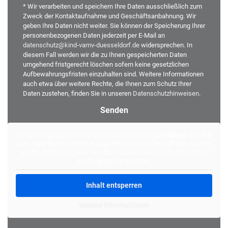
* Wir verarbeiten und speichern Ihre Daten ausschließlich zum
Zweck der Kontaktaufnahme und Geschäftsanbahnung. Wir
geben Ihre Daten nicht weiter. Sie können der Speicherung Ihrer
personenbezogenen Daten jederzeit per E-Mail an
datenschutz@kind-vamv-duesseldorf.de
widersprechen. In
diesem Fall werden wir die zu Ihnen gespeicherten Daten
umgehend fristgerecht löschen sofern keine gesetzlichen
Aufbewahrungsfristen einzuhalten sind. Weitere Informationen
auch etwa über weitere Rechte, die Ihnen zum Schutz Ihrer
Daten zustehen, finden Sie in unseren
Datenschutzhinweisen
.
Alternative:
Sie sehen gerade einen Platzhalterinhalt von
Standard
. Um auf
den eigentlichen Inhalt zuzugreifen, klicken Sie auf den Button
unten. Bitte beachten Sie, dass dabei Daten an Drittanbieter
weitergegeben werden.
Inhalt entsperren
Weitere Informationen