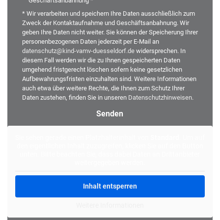
Geschäftsanbahnung *
* Wir verarbeiten und speichern Ihre Daten ausschließlich zum
Zweck der Kontaktaufnahme und Geschäftsanbahnung. Wir
geben Ihre Daten nicht weiter. Sie können der Speicherung Ihrer
personenbezogenen Daten jederzeit per E-Mail an
datenschutz@kind-vamv-duesseldorf.de
widersprechen. In
diesem Fall werden wir die zu Ihnen gespeicherten Daten
umgehend fristgerecht löschen sofern keine gesetzlichen
Aufbewahrungsfristen einzuhalten sind. Weitere Informationen
auch etwa über weitere Rechte, die Ihnen zum Schutz Ihrer
Daten zustehen, finden Sie in unseren
Datenschutzhinweisen
.
Alternative:
Sie sehen gerade einen Platzhalterinhalt von
Standard
. Um auf
den eigentlichen Inhalt zuzugreifen, klicken Sie auf den Button
unten. Bitte beachten Sie, dass dabei Daten an Drittanbieter
weitergegeben werden.
Inhalt entsperren
Weitere Informationen