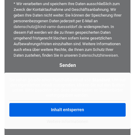
* Wir verarbeiten und speichern Ihre Daten ausschließlich zum
Zweck der Kontaktaufnahme und Geschäftsanbahnung. Wir
geben Ihre Daten nicht weiter. Sie können der Speicherung Ihrer
personenbezogenen Daten jederzeit per E-Mail an
datenschutz@kind-vamv-duesseldorf.de
widersprechen. In
diesem Fall werden wir die zu Ihnen gespeicherten Daten
umgehend fristgerecht löschen sofern keine gesetzlichen
Aufbewahrungsfristen einzuhalten sind. Weitere Informationen
auch etwa über weitere Rechte, die Ihnen zum Schutz Ihrer
Daten zustehen, finden Sie in unseren
Datenschutzhinweisen
.
Alternative:
Sie sehen gerade einen Platzhalterinhalt von
Standard
. Um auf
den eigentlichen Inhalt zuzugreifen, klicken Sie auf den Button
unten. Bitte beachten Sie, dass dabei Daten an Drittanbieter
weitergegeben werden.
Inhalt entsperren
Weitere Informationen