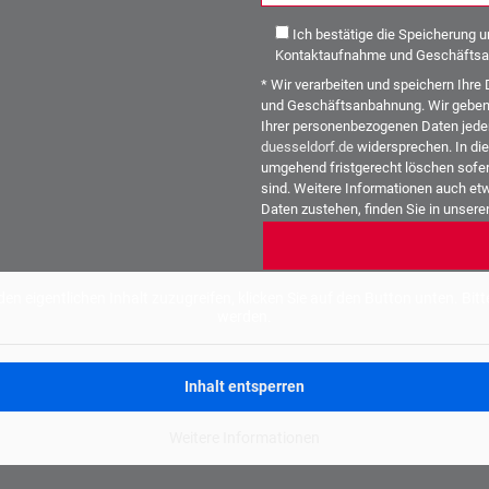
Ich bestätige die Speicherung 
Kontaktaufnahme und Geschäftsa
* Wir verarbeiten und speichern Ih
und Geschäftsanbahnung. Wir geben I
Ihrer personenbezogenen Daten jeder
duesseldorf.de
widersprechen. In die
umgehend fristgerecht löschen sofer
sind. Weitere Informationen auch etw
Daten zustehen, finden Sie in unser
Alternative:
den eigentlichen Inhalt zuzugreifen, klicken Sie auf den Button unten. Bi
werden.
Inhalt entsperren
Weitere Informationen