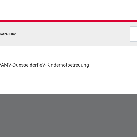
I
betreuung
VAMV-Duesseldorf-eV-Kindernotbetreuung