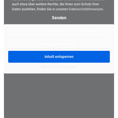
auch etwa über weitere Rechte, die Ihnen zum Schutz Ihrer
Daten zustehen, finden Sie in unseren
Datenschutzhinweisen
.
Alternative:
Sie sehen gerade einen Platzhalterinhalt von
Standard
. Um auf
den eigentlichen Inhalt zuzugreifen, klicken Sie auf den Button
unten. Bitte beachten Sie, dass dabei Daten an Drittanbieter
weitergegeben werden.
Inhalt entsperren
Weitere Informationen