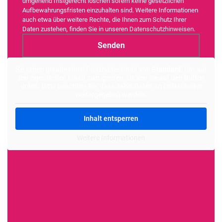
umgehend fristgerecht löschen sofern keine gesetzlichen
Aufbewahrungsfristen einzuhalten sind. Weitere Informationen
auch etwa über weitere Rechte, die Ihnen zum Schutz Ihrer
Daten zustehen, finden Sie in unseren
Datenschutzhinweisen
.
Alternative:
Sie sehen gerade einen Platzhalterinhalt von
Standard
. Um auf
den eigentlichen Inhalt zuzugreifen, klicken Sie auf den Button
unten. Bitte beachten Sie, dass dabei Daten an Drittanbieter
weitergegeben werden.
Inhalt entsperren
Weitere Informationen