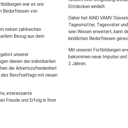
tbildungen war es uns
Entdecken einlädt.
en Bedürfnissen von
Daher hat KiND VAMV Düsseldo
Tagesmütter, Tagesväter und 
mm neben zahlreichen
sein Wissen erweitert, kann d
uellem Bezug aus dem
kindlichen Bedürfnissen gere
Mit unseren Fortbildungen er
angebot unserer
bekommen neue Impulse und kr
gen dienen der individuellen
3 Jahren.
hen die Arbeitszufriedenheit
 des Berufsalltags mit neuen
te, interessante
l Freude und Erfolg in Ihrer