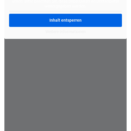
unten. Bitte beachten Sie, dass dabei Daten an Drittanbieter
weitergegeben werden.
Inhalt entsperren
Weitere Informationen