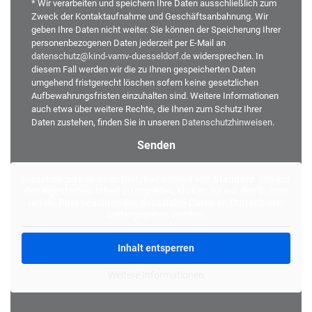
* Wir verarbeiten und speichern Ihre Daten ausschließlich zum
Zweck der Kontaktaufnahme und Geschäftsanbahnung. Wir
geben Ihre Daten nicht weiter. Sie können der Speicherung Ihrer
personenbezogenen Daten jederzeit per E-Mail an
datenschutz@kind-vamv-duesseldorf.de
widersprechen. In
diesem Fall werden wir die zu Ihnen gespeicherten Daten
umgehend fristgerecht löschen sofern keine gesetzlichen
Aufbewahrungsfristen einzuhalten sind. Weitere Informationen
auch etwa über weitere Rechte, die Ihnen zum Schutz Ihrer
Daten zustehen, finden Sie in unseren
Datenschutzhinweisen
.
Alternative:
Sie sehen gerade einen Platzhalterinhalt von
Standard
. Um auf
den eigentlichen Inhalt zuzugreifen, klicken Sie auf den Button
unten. Bitte beachten Sie, dass dabei Daten an Drittanbieter
weitergegeben werden.
Inhalt entsperren
Weitere Informationen