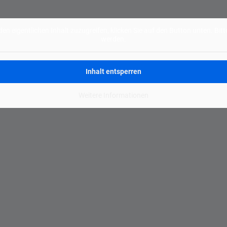
Alternative:
den eigentlichen Inhalt zuzugreifen, klicken Sie auf den Button unten. Bi
werden.
Inhalt entsperren
Weitere Informationen