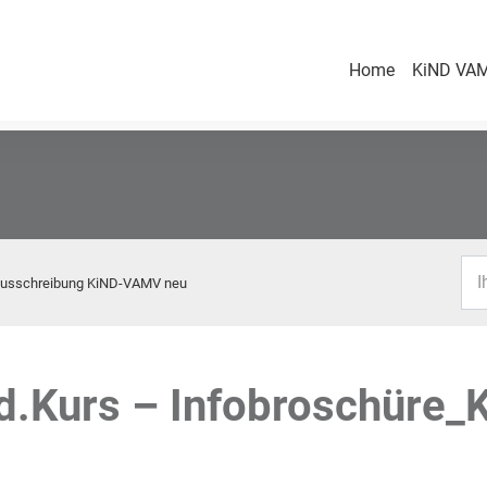
Home
KiND VAM
I
sausschreibung KiND-VAMV neu
d.Kurs – Infobroschüre_