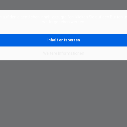
Alternative:
m auf den eigentlichen Inhalt zuzugreifen, klicken Sie auf den Button u
weitergegeben werden.
Inhalt entsperren
Weitere Informationen