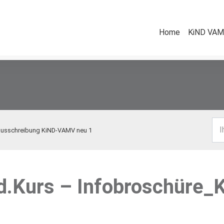
Home
KiND VAMV
I
sausschreibung KiND-VAMV neu 1
d.Kurs – Infobroschüre_