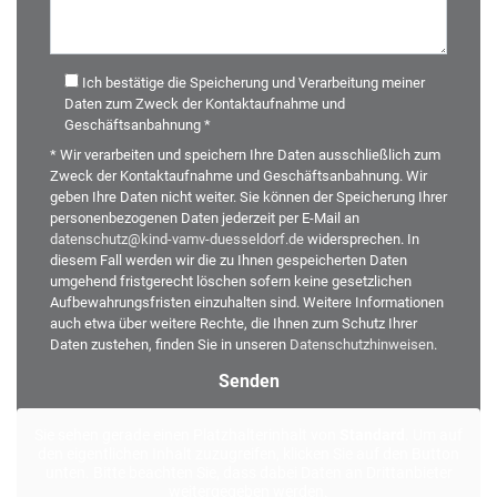
Ich bestätige die Speicherung und Verarbeitung meiner
Daten zum Zweck der Kontaktaufnahme und
Geschäftsanbahnung *
* Wir verarbeiten und speichern Ihre Daten ausschließlich zum
Zweck der Kontaktaufnahme und Geschäftsanbahnung. Wir
geben Ihre Daten nicht weiter. Sie können der Speicherung Ihrer
personenbezogenen Daten jederzeit per E-Mail an
datenschutz@kind-vamv-duesseldorf.de
widersprechen. In
diesem Fall werden wir die zu Ihnen gespeicherten Daten
umgehend fristgerecht löschen sofern keine gesetzlichen
Aufbewahrungsfristen einzuhalten sind. Weitere Informationen
auch etwa über weitere Rechte, die Ihnen zum Schutz Ihrer
Daten zustehen, finden Sie in unseren
Datenschutzhinweisen
.
Alternative:
Sie sehen gerade einen Platzhalterinhalt von
Standard
. Um auf
den eigentlichen Inhalt zuzugreifen, klicken Sie auf den Button
unten. Bitte beachten Sie, dass dabei Daten an Drittanbieter
weitergegeben werden.