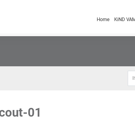
Home
KiND VAM
I
Scout-01