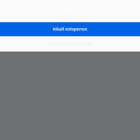
den eigentlichen Inhalt zuzugreifen, klicken Sie auf den Button unten. Bi
werden.
Inhalt entsperren
Weitere Informationen