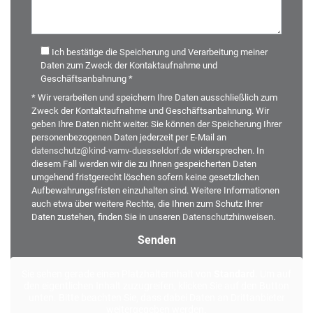
Ich bestätige die Speicherung und Verarbeitung meiner
Daten zum Zweck der Kontaktaufnahme und
Geschäftsanbahnung *
* Wir verarbeiten und speichern Ihre Daten ausschließlich zum
Zweck der Kontaktaufnahme und Geschäftsanbahnung. Wir
geben Ihre Daten nicht weiter. Sie können der Speicherung Ihrer
personenbezogenen Daten jederzeit per E-Mail an
datenschutz@kind-vamv-duesseldorf.de
widersprechen. In
diesem Fall werden wir die zu Ihnen gespeicherten Daten
umgehend fristgerecht löschen sofern keine gesetzlichen
Aufbewahrungsfristen einzuhalten sind. Weitere Informationen
auch etwa über weitere Rechte, die Ihnen zum Schutz Ihrer
Daten zustehen, finden Sie in unseren
Datenschutzhinweisen
.
Alternative:
Sie sehen gerade einen Platzhalterinhalt von
Standard
. Um auf
den eigentlichen Inhalt zuzugreifen, klicken Sie auf den Button
unten. Bitte beachten Sie, dass dabei Daten an Drittanbieter
weitergegeben werden.