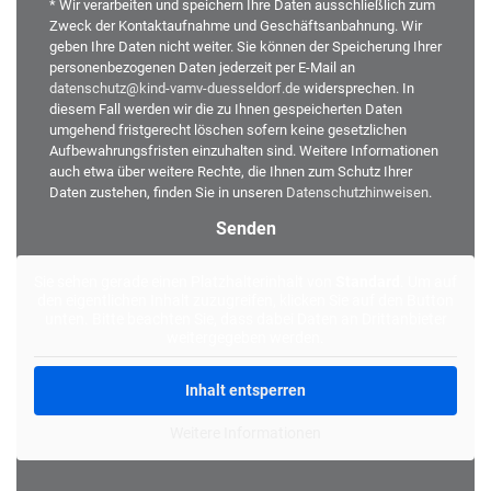
* Wir verarbeiten und speichern Ihre Daten ausschließlich zum
Zweck der Kontaktaufnahme und Geschäftsanbahnung. Wir
geben Ihre Daten nicht weiter. Sie können der Speicherung Ihrer
personenbezogenen Daten jederzeit per E-Mail an
datenschutz@kind-vamv-duesseldorf.de
widersprechen. In
diesem Fall werden wir die zu Ihnen gespeicherten Daten
umgehend fristgerecht löschen sofern keine gesetzlichen
Aufbewahrungsfristen einzuhalten sind. Weitere Informationen
auch etwa über weitere Rechte, die Ihnen zum Schutz Ihrer
Daten zustehen, finden Sie in unseren
Datenschutzhinweisen
.
Alternative:
Sie sehen gerade einen Platzhalterinhalt von
Standard
. Um auf
den eigentlichen Inhalt zuzugreifen, klicken Sie auf den Button
unten. Bitte beachten Sie, dass dabei Daten an Drittanbieter
weitergegeben werden.
Inhalt entsperren
Weitere Informationen