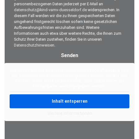
personenbezogenen Daten jederzeit per E-Mail an
datenschutz@kind-vamv-duesseldorf.de
widersprechen. In
diesem Fall werden wir die zu Ihnen gespeicherten Daten
umgehend fristgerecht löschen sofern keine gesetzlichen
Aufbewahrungsfristen einzuhalten sind. Weitere
Informationen auch etwa über weitere Rechte, die Ihnen zum
Schutz Ihrer Daten zustehen, finden Sie in unseren
Datenschutzhinweisen
.
Alternative:
Sie sehen gerade einen Platzhalterinhalt von
Standard
. Um
auf den eigentlichen Inhalt zuzugreifen, klicken Sie auf den
Button unten. Bitte beachten Sie, dass dabei Daten an
Drittanbieter weitergegeben werden.
Inhalt entsperren
Weitere Informationen