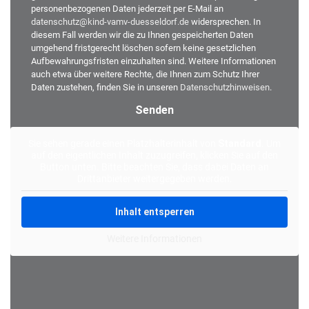
personenbezogenen Daten jederzeit per E-Mail an
datenschutz@kind-vamv-duesseldorf.de
widersprechen. In
diesem Fall werden wir die zu Ihnen gespeicherten Daten
umgehend fristgerecht löschen sofern keine gesetzlichen
Aufbewahrungsfristen einzuhalten sind. Weitere Informationen
auch etwa über weitere Rechte, die Ihnen zum Schutz Ihrer
Daten zustehen, finden Sie in unseren
Datenschutzhinweisen
.
Alternative:
Sie sehen gerade einen Platzhalterinhalt von
Standard
. Um
auf den eigentlichen Inhalt zuzugreifen, klicken Sie auf den
Button unten. Bitte beachten Sie, dass dabei Daten an
Drittanbieter weitergegeben werden.
Inhalt entsperren
Weitere Informationen