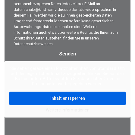
personenbezogenen Daten jederzeit per E-Mail an
datenschutz@kind-vamv-duesseldorf.de
widersprechen. In
diesem Fall werden wir die zu Ihnen gespeicherten Daten
umgehend fristgerecht löschen sofern keine gesetzlichen
Aufbewahrungsfristen einzuhalten sind. Weitere
Informationen auch etwa über weitere Rechte, die Ihnen zum
Schutz Ihrer Daten zustehen, finden Sie in unseren
Datenschutzhinweisen
.
Alternative:
Sie sehen gerade einen Platzhalterinhalt von
Standard
. Um
auf den eigentlichen Inhalt zuzugreifen, klicken Sie auf den
Button unten. Bitte beachten Sie, dass dabei Daten an
Drittanbieter weitergegeben werden.
Inhalt entsperren
Weitere Informationen